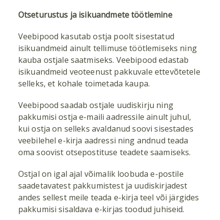
Otseturustus ja isikuandmete töötlemine
Veebipood kasutab ostja poolt sisestatud
isikuandmeid ainult tellimuse töötlemiseks ning
kauba ostjale saatmiseks. Veebipood edastab
isikuandmeid veoteenust pakkuvale ettevõtetele
selleks, et kohale toimetada kaupa.
Veebipood saadab ostjale uudiskirju ning
pakkumisi ostja e-maili aadressile ainult juhul,
kui ostja on selleks avaldanud soovi sisestades
veebilehel e-kirja aadressi ning andnud teada
oma soovist otsepostituse teadete saamiseks.
Ostjal on igal ajal võimalik loobuda e-postile
saadetavatest pakkumistest ja uudiskirjadest
andes sellest meile teada e-kirja teel või järgides
pakkumisi sisaldava e-kirjas toodud juhiseid.