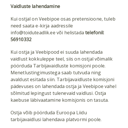
Vaidluste lahendamine
Kui ostjal on Veebipoe osas pretensioone, tuleb
need saata e-kirja aadressile
info@toiduteadlik.ee või helistada
telefonil:
56910332
Kui ostja ja Veebipood ei suuda lahendada
vaidlust kokkuleppe teel, siis on ostjal võimalik
pöörduda Tarbijavaidluste komisjoni poole.
Menetlustingimustega saab tutvuda ning
avaldust esitada
siin
. Tarbijavaidluste komisjoni
pädevuses on lahendada ostja ja Veebipoe vahel
sõlmitud lepingust tulenevaid vaidlusi. Ostja
kaebuse läbivaatamine komisjonis on tasuta.
Ostja võib pöörduda Euroopa Liidu
tarbijavaidlusi lahendava platvormi
poole
.