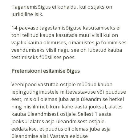
Taganemisõigus ei kohaldu, kui ostjaks on
juriidiline isik.
14-päevase tagastamisõiguse kasutamiseks ei
tohi tellitud kaupa kasutada muul viisil kui on
vajalik kauba olemuses, omadustes ja toimimises
veendumiseks viisil nagu see on lubatud kauba
testimiseks füüsilises poes.
Pretensiooni esitamise õigus
Veebipood vastutab ostjale müüdud kauba
lepingutingimustele mittevastavuse või puuduse
eest, mis oli olemas juba asja üleandmise hetkel
ning mis ilmneb kuni kahe aasta jooksul, alates
kauba üleandmisest ostjale. Sellest 1 aasta
jooksul alates asja üleandmisest ostjale
eeldatakse, et puudus oli olemas juba asja
üleandmise ajal. Vastava eelduse