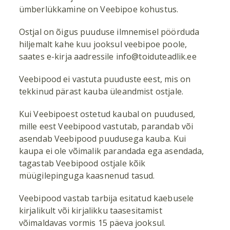
ümberlükkamine on Veebipoe kohustus.
Ostjal on õigus puuduse ilmnemisel pöörduda
hiljemalt kahe kuu jooksul veebipoe poole,
saates e-kirja aadressile
info@toiduteadlik.ee
Veebipood ei vastuta puuduste eest, mis on
tekkinud pärast kauba üleandmist ostjale.
Kui Veebipoest ostetud kaubal on puudused,
mille eest Veebipood vastutab, parandab või
asendab Veebipood puudusega kauba. Kui
kaupa ei ole võimalik parandada ega asendada,
tagastab Veebipood ostjale kõik
müügilepinguga kaasnenud tasud.
Veebipood vastab tarbija esitatud kaebusele
kirjalikult või kirjalikku taasesitamist
võimaldavas vormis 15 päeva jooksul.