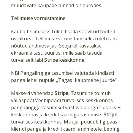
müüdavate kaupade hinnad on eurodes.
Tellimuse vormistamine
Kauba tellimiseks tuleb lisada soovitud tooted
ostukorvi. Tellimuse vormistamiseks tuleb täita
nõutud andmeväljas. Seejärel kuvatakse
ekraanile tasu suurus, mille saab tasuda
turvaliselt läbi
Stripe keskkonna
.
NB! Pangalingiga tasumisel vajutada kindlasti
panga lehel nupule „Tagasi kaupmehe juurde“.
Makseid vahendab
Stripe
. Tasumine toimub
väljaspool Veebipoodi turvalises keskkonnas –
pangalingiga tasumisel vastava panga turvalises
keskkonnas ja krediitkaardiga tasumisel
Stripe
turvalises keskkonnas. Müüjal puudub ligipääs
kliendi panga ja krediitkaardi andmetele. Leping