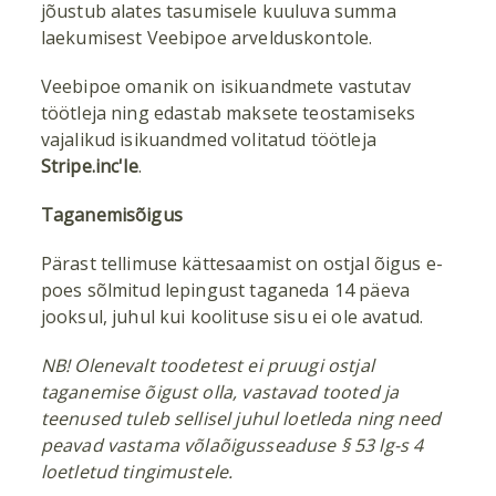
jõustub alates tasumisele kuuluva summa
laekumisest Veebipoe arvelduskontole.
Veebipoe omanik on isikuandmete vastutav
töötleja ning edastab maksete teostamiseks
vajalikud isikuandmed volitatud töötleja
Stripe.inc'le
.
Taganemisõigus
Pärast tellimuse kättesaamist on ostjal õigus e-
poes sõlmitud lepingust taganeda 14 päeva
jooksul, juhul kui koolituse sisu ei ole avatud.
NB! Olenevalt toodetest ei pruugi ostjal
taganemise õigust olla, vastavad tooted ja
teenused tuleb sellisel juhul loetleda ning need
peavad vastama
võlaõigusseaduse
§ 53 lg-s 4
loetletud tingimustele.