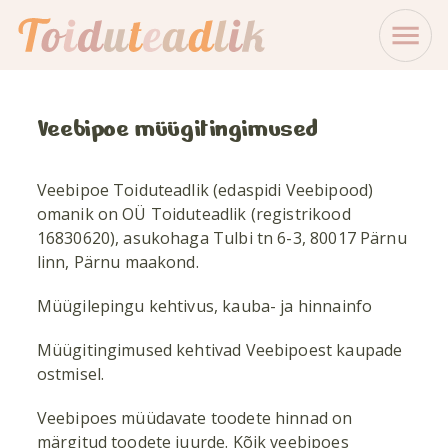
Veebipoe müügitingimused
Veebipoe Toiduteadlik (edaspidi Veebipood)
omanik on OÜ Toiduteadlik (registrikood
16830620), asukohaga Tulbi tn 6-3, 80017 Pärnu
linn, Pärnu maakond.
Müügilepingu kehtivus, kauba- ja hinnainfo
Müügitingimused kehtivad Veebipoest kaupade
ostmisel.
Veebipoes müüdavate toodete hinnad on
märgitud toodete juurde. Kõik veebipoes